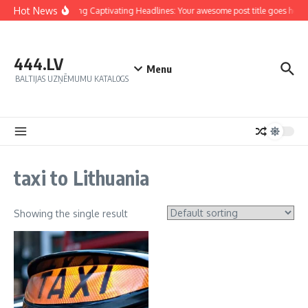
Hot News
Crafting Captivating Headlines: Your awesome post title goes here
444.LV
Menu
BALTIJAS UZŅĒMUMU KATALOGS
taxi to Lithuania
Showing the single result