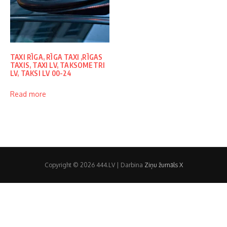
TAXI RĪGA, RĪGA TAXI ,RĪGAS
TAXIS, TAXI LV, TAKSOMETRI
LV, TAKSI LV 00-24
Read more
Copyright © 2026 444.LV | Darbina
Ziņu žurnāls X