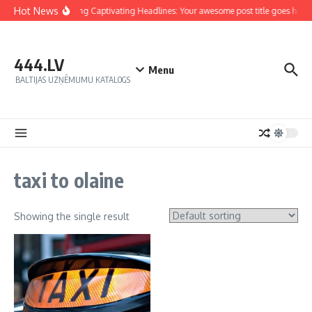
Hot News
Crafting Captivating Headlines: Your awesome post title goes here
444.LV
Menu
BALTIJAS UZŅĒMUMU KATALOGS
taxi to olaine
Showing the single result