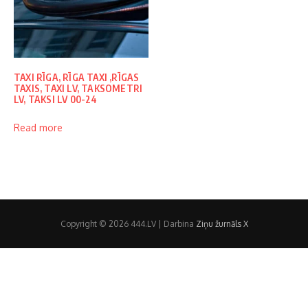
TAXI RĪGA, RĪGA TAXI ,RĪGAS
TAXIS, TAXI LV, TAKSOMETRI
LV, TAKSI LV 00-24
Read more
Copyright © 2026 444.LV | Darbina
Ziņu žurnāls X