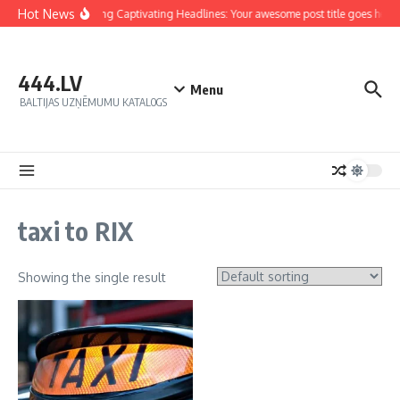
Hot News
Crafting Captivating Headlines: Your awesome post title goes here
444.LV
Menu
BALTIJAS UZŅĒMUMU KATALOGS
taxi to RIX
Showing the single result