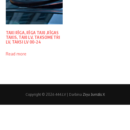
TAXI RĪGA, RĪGA TAXI ,RĪGAS
TAXIS, TAXI LV, TAKSOMETRI
LV, TAKSI LV 00-24
Read more
Copyright © 2026 444.LV | Darbina
Ziņu žurnāls X