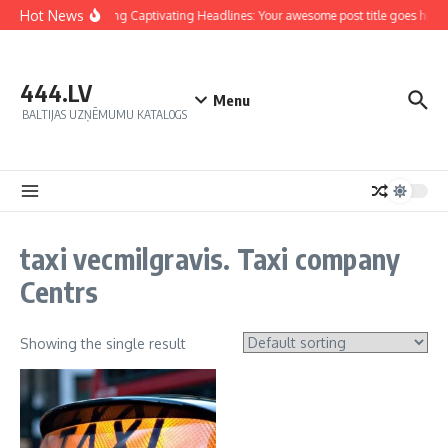
Hot News
Crafting Captivating Headlines: Your awesome post title goes here
444.LV
Menu
BALTIJAS UZŅĒMUMU KATALOGS
taxi vecmilgravis. Taxi company
Centrs
Showing the single result