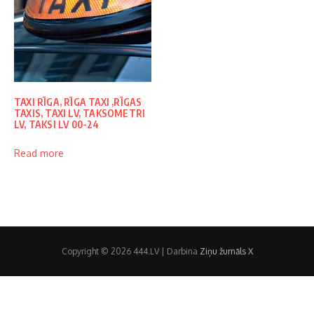
TAXI RĪGA, RĪGA TAXI ,RĪGAS
TAXIS, TAXI LV, TAKSOMETRI
LV, TAKSI LV 00-24
Read more
Copyright © 2026 444.LV | Darbina
Ziņu žurnāls X