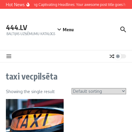
Hot News
Crafting Captivating Headlines: Your awesome post title goes here
444.LV
Menu
BALTIJAS UZŅĒMUMU KATALOGS
taxi vecpilsēta
Showing the single result