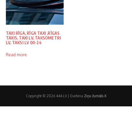
TAXI RĪGA, RĪGA TAXI ,RĪGAS
TAXIS, TAXI LV, TAKSOMETRI
LV, TAKSI LV 00-24
Read more
Copyright © 2026 444.LV | Darbina
Ziņu žurnāls X