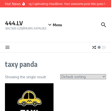
Hot News
Crafting Captivating Headlines: Your awesome post title goes here
444.LV
Menu
BALTIJAS UZŅĒMUMU KATALOGS
taxy panda
Showing the single result