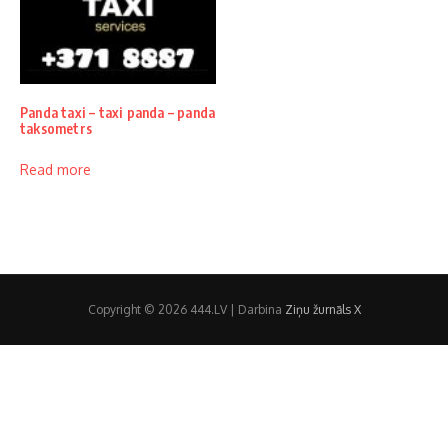
Panda taxi – taxi panda – panda
taksometrs
Read more
Copyright © 2026 444.LV | Darbina
Ziņu žurnāls X