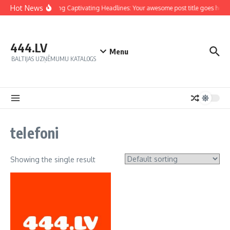
Hot News
Crafting Captivating Headlines: Your awesome post title goes here
444.LV
Menu
BALTIJAS UZŅĒMUMU KATALOGS
telefoni
Showing the single result