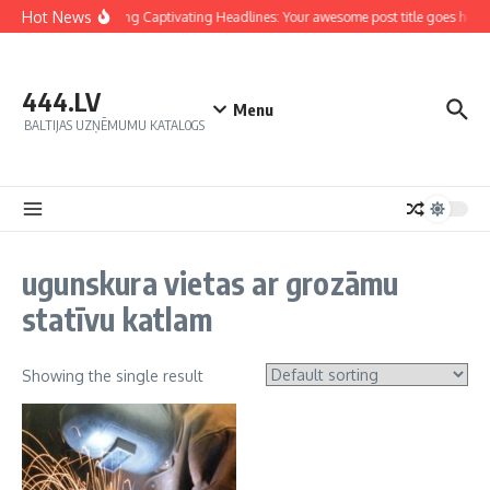
Hot News
Crafting Captivating Headlines: Your awesome post title goes here
444.LV
Menu
BALTIJAS UZŅĒMUMU KATALOGS
ugunskura vietas ar grozāmu
statīvu katlam
Showing the single result