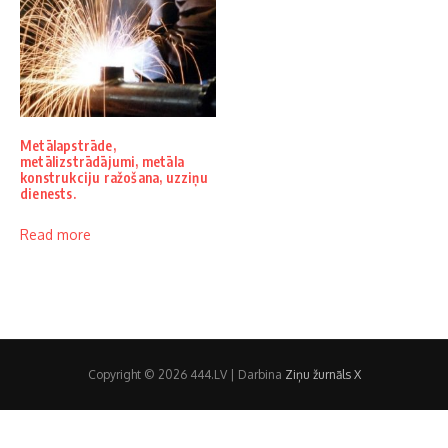
Metālapstrāde,
metālizstrādājumi, metāla
konstrukciju ražošana, uzziņu
dienests.
Read more
Copyright © 2026 444.LV | Darbina
Ziņu žurnāls X