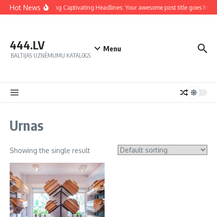
Hot News
Crafting Captivating Headlines: Your awesome post title goes here
444.LV
Menu
BALTIJAS UZŅĒMUMU KATALOGS
Urnas
Showing the single result