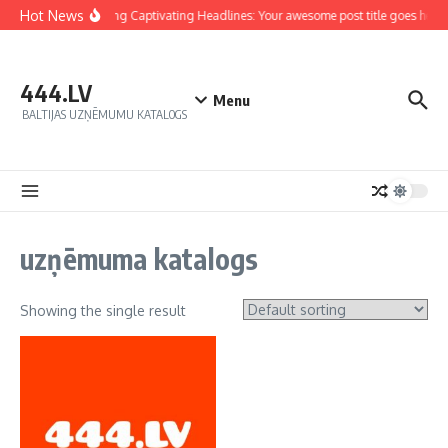
Hot News
Crafting Captivating Headlines: Your awesome post title goes here
444.LV
Menu
BALTIJAS UZŅĒMUMU KATALOGS
uzņēmuma katalogs
Showing the single result