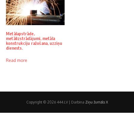
Metālapstrāde,
metālizstrādājumi, metāla
konstrukciju ražošana, uzziņu
dienests.
Read more
Copyright © 2026 444.LV | Darbina
Ziņu žurnāls X