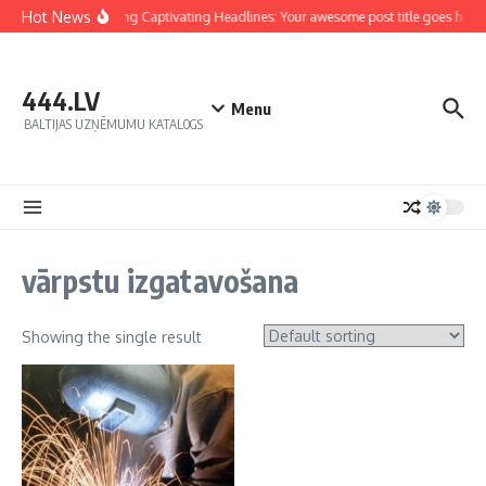
Hot News
Crafting Captivating Headlines: Your awesome post title goes here
444.LV
Menu
BALTIJAS UZŅĒMUMU KATALOGS
vārpstu izgatavošana
Showing the single result