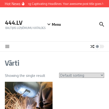
Hot News
Crafting Captivating Headlines: Your awesome post title goes here
444.LV
Menu
BALTIJAS UZŅĒMUMU KATALOGS
Vārti
Showing the single result