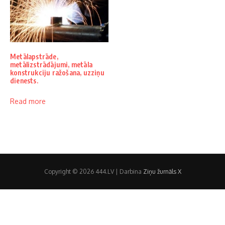
Metālapstrāde,
metālizstrādājumi, metāla
konstrukciju ražošana, uzziņu
dienests.
Read more
Copyright © 2026 444.LV | Darbina
Ziņu žurnāls X