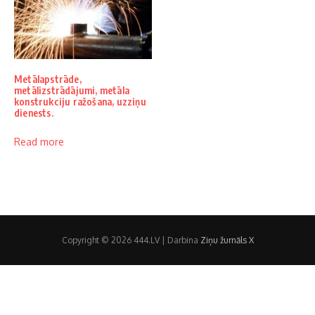
Metālapstrāde,
metālizstrādājumi, metāla
konstrukciju ražošana, uzziņu
dienests.
Read more
Copyright © 2026 444.LV | Darbina
Ziņu žurnāls X