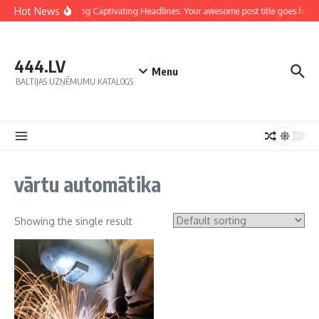
Hot News
Crafting Captivating Headlines: Your awesome post title goes here
444.LV
Menu
BALTIJAS UZŅĒMUMU KATALOGS
vārtu automātika
Showing the single result