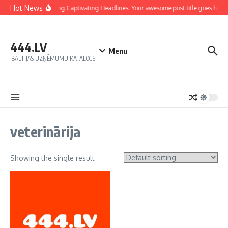
Hot News
Crafting Captivating Headlines: Your awesome post title goes here
444.LV
Menu
BALTIJAS UZŅĒMUMU KATALOGS
veterinārija
Showing the single result