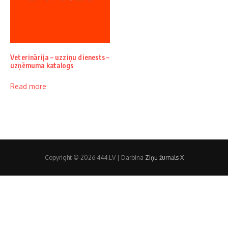
Veterinārija – uzziņu dienests –
uzņēmuma katalogs
Read more
Copyright © 2026 444.LV | Darbina
Ziņu žurnāls X