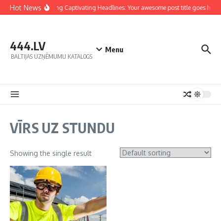
Hot News
Crafting Captivating Headlines: Your awesome post title goes here
444.LV
Menu
BALTIJAS UZŅĒMUMU KATALOGS
VĪRS UZ STUNDU
Showing the single result