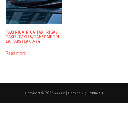
TAXI RĪGA, RĪGA TAXI ,RĪGAS
TAXIS, TAXI LV, TAKSOMETRI
LV, TAKSI LV 00-24
Read more
Copyright © 2026 444.LV | Darbina
Ziņu žurnāls X