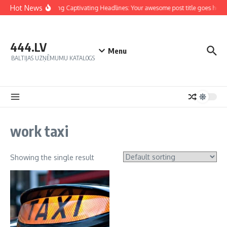
Hot News
Crafting Captivating Headlines: Your awesome post title goes here
444.LV
Menu
BALTIJAS UZŅĒMUMU KATALOGS
work taxi
Showing the single result