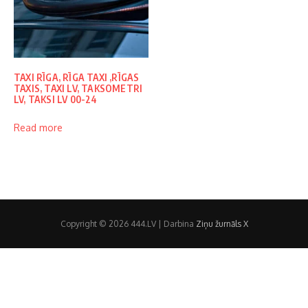
TAXI RĪGA, RĪGA TAXI ,RĪGAS
TAXIS, TAXI LV, TAKSOMETRI
LV, TAKSI LV 00-24
Read more
Copyright © 2026 444.LV | Darbina
Ziņu žurnāls X