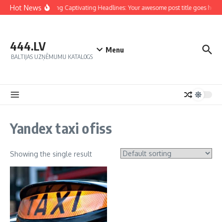
Hot News
Crafting Captivating Headlines: Your awesome post title goes here
444.LV
Menu
BALTIJAS UZŅĒMUMU KATALOGS
Yandex taxi ofiss
Showing the single result