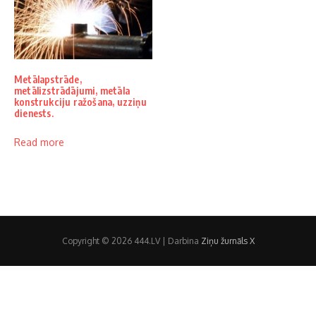
Metālapstrāde,
metālizstrādājumi, metāla
konstrukciju ražošana, uzziņu
dienests.
Read more
Copyright © 2026 444.LV | Darbina
Ziņu žurnāls X