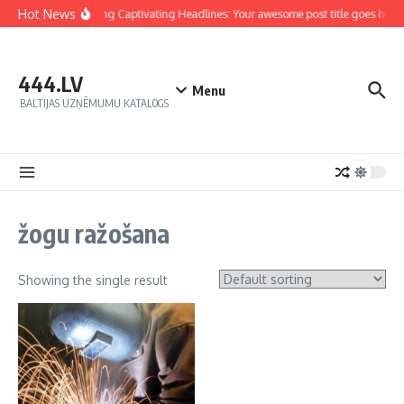
Hot News
Crafting Captivating Headlines: Your awesome post title goes here
444.LV
Menu
BALTIJAS UZŅĒMUMU KATALOGS
žogu ražošana
Showing the single result