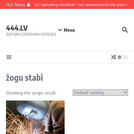
Hot News
Crafting Captivating Headlines: Your awesome post title goes here
444.LV
Menu
BALTIJAS UZŅĒMUMU KATALOGS
žogu stabi
Showing the single result