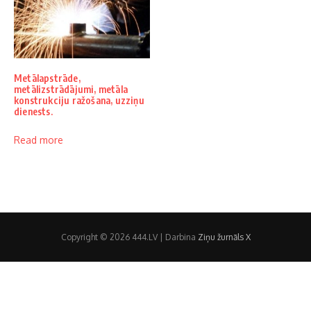
Metālapstrāde,
metālizstrādājumi, metāla
konstrukciju ražošana, uzziņu
dienests.
Read more
Copyright © 2026 444.LV | Darbina
Ziņu žurnāls X