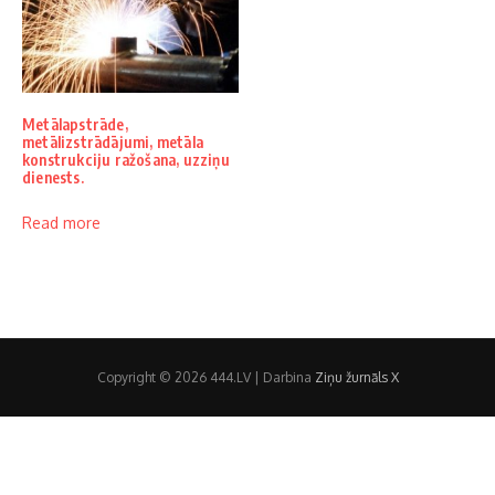
Metālapstrāde,
metālizstrādājumi, metāla
konstrukciju ražošana, uzziņu
dienests.
Read more
Copyright © 2026 444.LV | Darbina
Ziņu žurnāls X