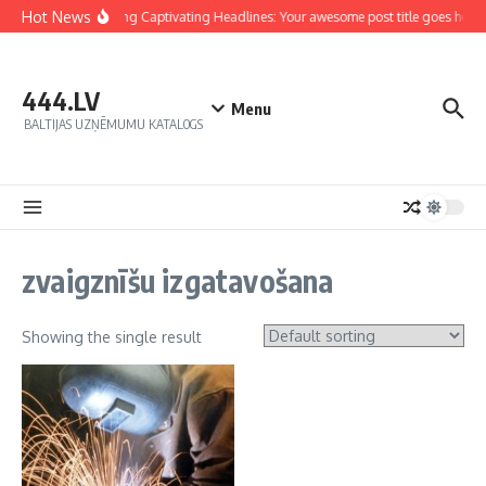
Hot News
Crafting Captivating Headlines: Your awesome post title goes here
444.LV
Menu
BALTIJAS UZŅĒMUMU KATALOGS
zvaigznīšu izgatavošana
Showing the single result