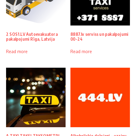
2 SOS1.LV Autoevakuatora
8887.lv serviss un pakalpojumi
pakalpojumi Rīga, Latvija
00-24
Read more
Read more
A TAXI TAKSI TAKSOMETRI
Alkoholiskie dzērieni – uzziņu