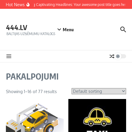
Hot News
Crafting Captivating Headlines: Your awesome post title goes here
444.LV
Menu
BALTIJAS UZŅĒMUMU KATALOGS
PAKALPOJUMI
Showing 1–16 of 77 results