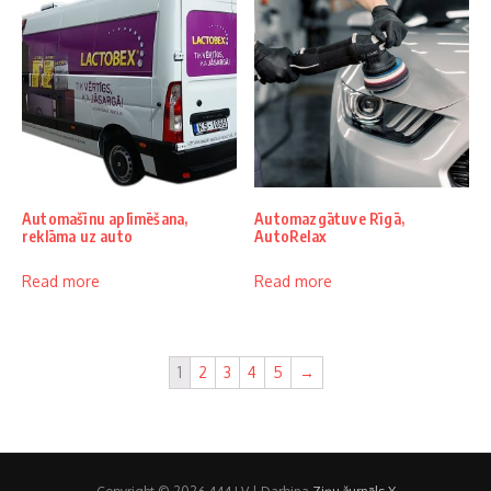
Automašīnu aplīmēšana,
Automazgātuve Rīgā,
reklāma uz auto
AutoRelax
Read more
Read more
1
2
3
4
5
→