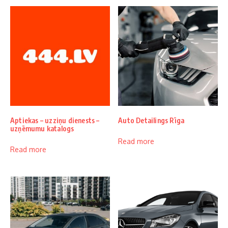
Aptiekas – uzziņu dienests –
Auto Detailings Rīga
uzņēmumu katalogs
Read more
Read more