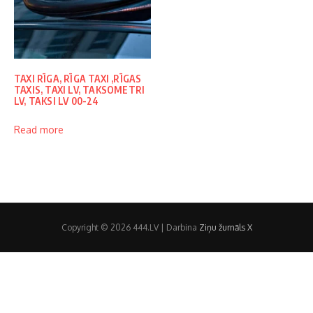
TAXI RĪGA, RĪGA TAXI ,RĪGAS
TAXIS, TAXI LV, TAKSOMETRI
LV, TAKSI LV 00-24
Read more
Copyright © 2026 444.LV | Darbina
Ziņu žurnāls X