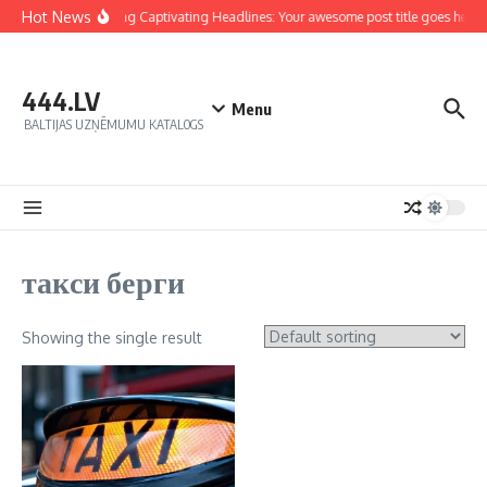
Hot News
Crafting Captivating Headlines: Your awesome post title goes here
444.LV
Menu
BALTIJAS UZŅĒMUMU KATALOGS
такси берги
Showing the single result