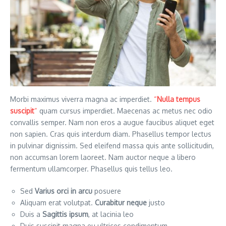
Morbi maximus viverra magna ac imperdiet.
“
Nulla tempus
suscipit
“
quam cursus imperdiet. Maecenas ac metus nec odio
convallis semper. Nam non eros a augue faucibus aliquet eget
non sapien. Cras quis interdum diam. Phasellus tempor lectus
in pulvinar dignissim. Sed eleifend massa quis ante sollicitudin,
non accumsan lorem laoreet. Nam auctor neque a libero
fermentum ullamcorper. Phasellus quis tellus leo.
Sed
Varius orci in arcu
posuere
Aliquam erat volutpat.
Curabitur neque
justo
Duis a
Sagittis ipsum
, at lacinia leo
Duis suscipit magna eu ultrices condimentum