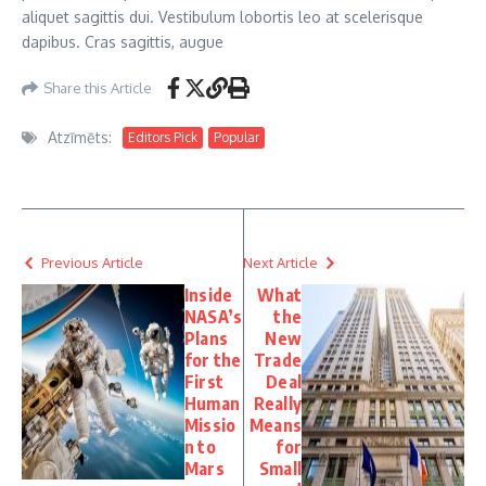
aliquet sagittis dui. Vestibulum lobortis leo at scelerisque
dapibus. Cras sagittis, augue
Share this Article
Atzīmēts:
Editors Pick
Popular
Previous Article
Next Article
Inside
What
NASA’s
the
Plans
New
for the
Trade
First
Deal
Human
Really
Missio
Means
n to
for
Mars
Small