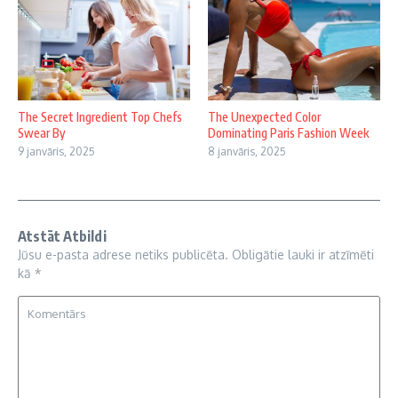
The Secret Ingredient Top Chefs
The Unexpected Color
Swear By
Dominating Paris Fashion Week
9 janvāris, 2025
8 janvāris, 2025
Atstāt Atbildi
Jūsu e-pasta adrese netiks publicēta.
Obligātie lauki ir atzīmēti
kā
*