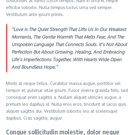
sollicitudin, at varius tortor tempus. Nam in urna et neque
efficitur lobortis. Nulla tempus luctus urna sed semper.
Vestibulum ante ipsum primis.
“Love Is The Quiet Strength That Lifts Us In Our Weakest
Moments, The Gentle Warmth That Melts Fear, And The
Unspoken Language That Connects Souls. It’s Not About
Perfection But About Growing, Healing, And Embracing
Life’s Imperfections Together, With Hearts Wide Open
And Boundless Hope.”
Morbi at neque tellus. Curabitur massa augue, porttitor vel
tempor et, pulvinar vitae ipsum. Fusce viverra gravida felis, sed
consequat enim sagittis a. Nullam aliquet ultricies augue, a
pretium leo dapibus id. Nulla eros eros, tincidunt at lacus quis,
aliquet sagittis dui. Vestibulum lobortis leo at scelerisque
dapibus. Cras sagittis, augue
Congue sollicitudin molestie, dolor neque