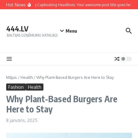
Hot News
Crafting Captivating Headlines: Your awesome post title goes here
444.LV
Menu
BALTIJAS UZŅĒMUMU KATALOGS
Mājas
/
Health
/
Why Plant-Based Burgers Are Here to Stay
Fashion
Health
Why Plant-Based Burgers Are
Here to Stay
8 janvāris, 2025