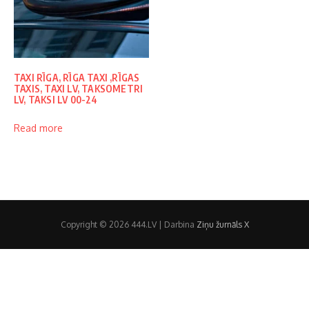
TAXI RĪGA, RĪGA TAXI ,RĪGAS
TAXIS, TAXI LV, TAKSOMETRI
LV, TAKSI LV 00-24
Read more
Copyright © 2026 444.LV | Darbina
Ziņu žurnāls X