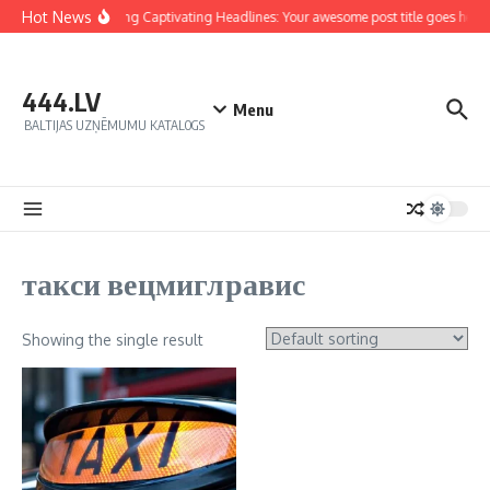
Hot News
Crafting Captivating Headlines: Your awesome post title goes here
444.LV
Menu
BALTIJAS UZŅĒMUMU KATALOGS
такси вецмиглравис
Showing the single result