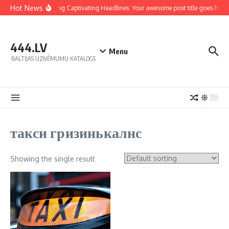
Hot News
Crafting Captivating Headlines: Your awesome post title goes here
444.LV
Menu
BALTIJAS UZŅĒMUMU KATALOGS
такси гризинькалнс
Showing the single result