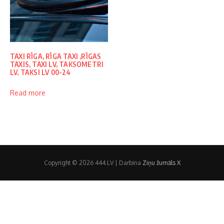
TAXI RĪGA, RĪGA TAXI ,RĪGAS
TAXIS, TAXI LV, TAKSOMETRI
LV, TAKSI LV 00-24
Read more
Copyright © 2026 444.LV | Darbina
Ziņu žurnāls X