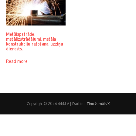
Metālapstrāde,
metālizstrādājumi, metāla
konstrukciju ražošana, uzziņu
dienests.
Read more
Copyright © 2026 444.LV | Darbina
Ziņu žurnāls X