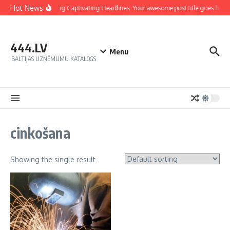
Hot News
Crafting Captivating Headlines: Your awesome post title goes here
444.LV
Menu
BALTIJAS UZŅĒMUMU KATALOGS
cinkošana
Showing the single result