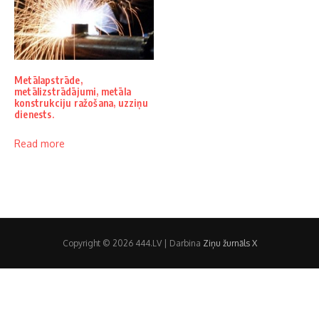
Metālapstrāde,
metālizstrādājumi, metāla
konstrukciju ražošana, uzziņu
dienests.
Read more
Copyright © 2026 444.LV | Darbina
Ziņu žurnāls X