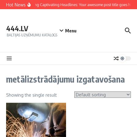
Hot News
Crafting Captivating Headlines: Your awesome post title goes here
444.LV
Menu
BALTIJAS UZŅĒMUMU KATALOGS
metālizstrādājumu izgatavošana
Showing the single result