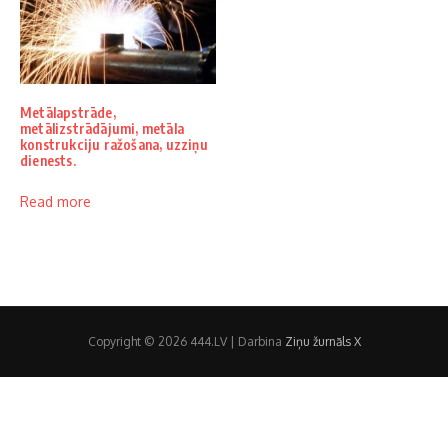
Metālapstrāde,
metālizstrādājumi, metāla
konstrukciju ražošana, uzziņu
dienests.
Read more
Copyright © 2026 444.LV | Darbina
Ziņu žurnāls X