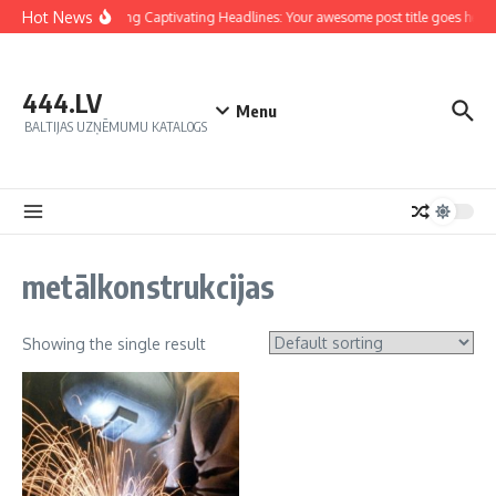
Hot News
Crafting Captivating Headlines: Your awesome post title goes here
444.LV
Menu
BALTIJAS UZŅĒMUMU KATALOGS
metālkonstrukcijas
Showing the single result