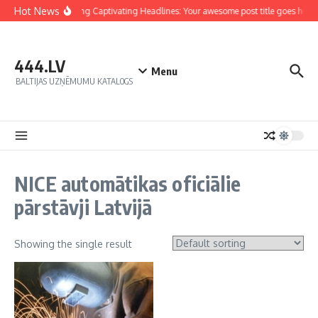
Hot News
Crafting Captivating Headlines: Your awesome post title goes here
444.LV
Menu
BALTIJAS UZŅĒMUMU KATALOGS
NICE automātikas oficiālie
pārstāvji Latvijā
Showing the single result