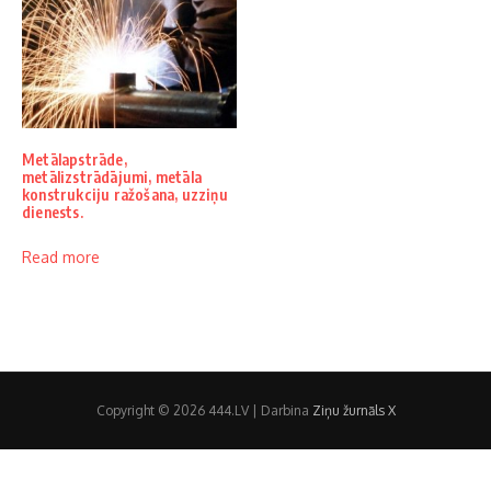
Metālapstrāde,
metālizstrādājumi, metāla
konstrukciju ražošana, uzziņu
dienests.
Read more
Copyright © 2026 444.LV | Darbina
Ziņu žurnāls X