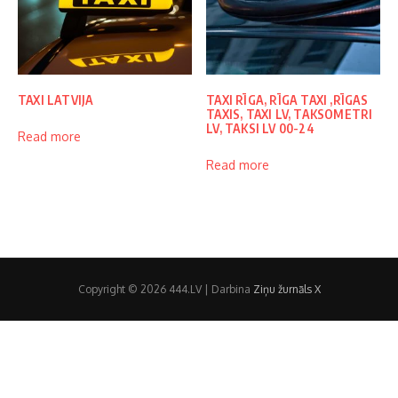
TAXI LATVIJA
TAXI RĪGA, RĪGA TAXI ,RĪGAS
TAXIS, TAXI LV, TAKSOMETRI
LV, TAKSI LV 00-24
Read more
Read more
Copyright © 2026 444.LV | Darbina
Ziņu žurnāls X