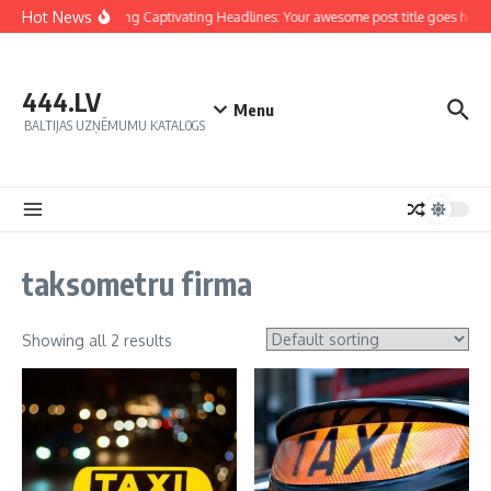
Hot News
Crafting Captivating Headlines: Your awesome post title goes here
444.LV
Menu
BALTIJAS UZŅĒMUMU KATALOGS
taksometru firma
Showing all 2 results