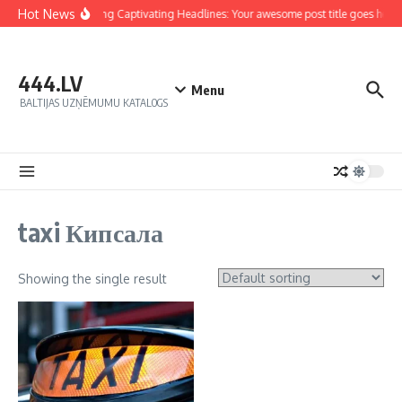
Hot News
Crafting Captivating Headlines: Your awesome post title goes here
444.LV
Menu
BALTIJAS UZŅĒMUMU KATALOGS
taxi Кипсала
Showing the single result