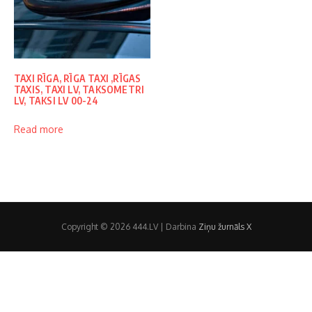
TAXI RĪGA, RĪGA TAXI ,RĪGAS
TAXIS, TAXI LV, TAKSOMETRI
LV, TAKSI LV 00-24
Read more
Copyright © 2026 444.LV | Darbina
Ziņu žurnāls X