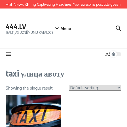
Hot News
Crafting Captivating Headlines: Your awesome post title goes here
444.LV
Menu
BALTIJAS UZŅĒMUMU KATALOGS
taxi улица авоту
Showing the single result