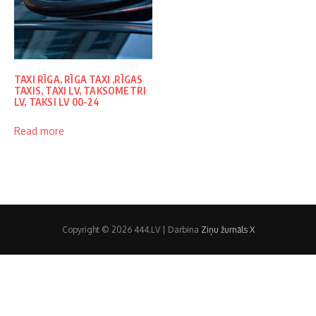
TAXI RĪGA, RĪGA TAXI ,RĪGAS
TAXIS, TAXI LV, TAKSOMETRI
LV, TAKSI LV 00-24
Read more
Copyright © 2026 444.LV | Darbina
Ziņu žurnāls X