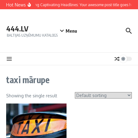
Hot News
Crafting Captivating Headlines: Your awesome post title goes here
444.LV
Menu
BALTIJAS UZŅĒMUMU KATALOGS
taxi mārupe
Showing the single result