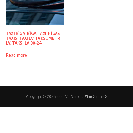
TAXI RĪGA, RĪGA TAXI ,RĪGAS
TAXIS, TAXI LV, TAKSOMETRI
LV, TAKSI LV 00-24
Read more
Copyright © 2026 444.LV | Darbina
Ziņu žurnāls X