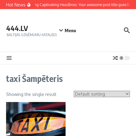
Hot News
Crafting Captivating Headlines: Your awesome post title goes here
444.LV
Menu
BALTIJAS UZŅĒMUMU KATALOGS
taxi Šampēteris
Showing the single result