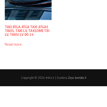
TAXI RĪGA, RĪGA TAXI ,RĪGAS
TAXIS, TAXI LV, TAKSOMETRI
LV, TAKSI LV 00-24
Read more
Copyright © 2026 444.LV | Darbina
Ziņu žurnāls X