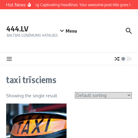
Hot News
Crafting Captivating Headlines: Your awesome post title goes here
444.LV
Menu
BALTIJAS UZŅĒMUMU KATALOGS
taxi trīsciems
Showing the single result