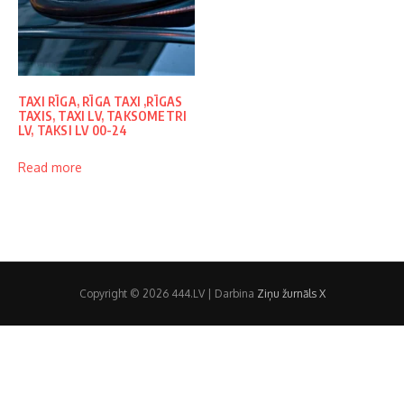
TAXI RĪGA, RĪGA TAXI ,RĪGAS
TAXIS, TAXI LV, TAKSOMETRI
LV, TAKSI LV 00-24
Read more
Copyright © 2026 444.LV | Darbina
Ziņu žurnāls X